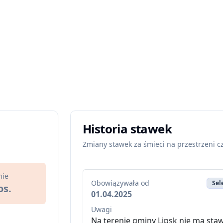
Historia stawek
Zmiany stawek za śmieci na przestrzeni c
nie
Obowiązywała od
Sel
os.
01.04.2025
Uwagi
Na terenie gminy Lipsk nie ma staw