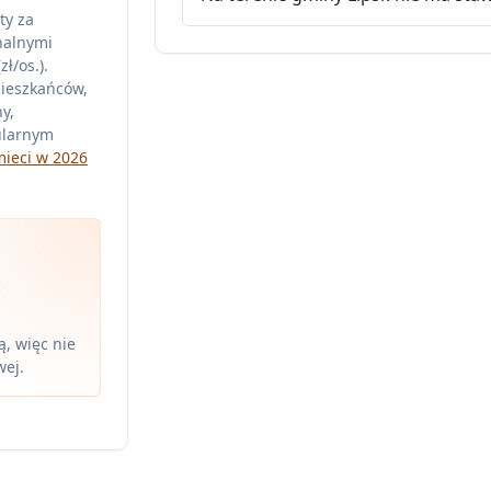
ty za
nalnymi
ł/os.).
mieszkańców,
y,
ularnym
mieci w 2026
, więc nie
wej.