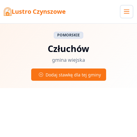
Lustro Czynszowe
POMORSKIE
Człuchów
gmina wiejska
Dodaj stawkę dla tej gminy