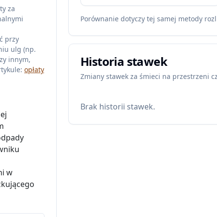
ty za
nalnymi
Porównanie dotyczy tej samej metody rozl
ć przy
iu ulg (np.
Historia stawek
zy innym,
tykule:
opłaty
Zmiany stawek za śmieci na przestrzeni c
Brak historii stawek.
ej
m
odpady
wniku
i w
zkującego