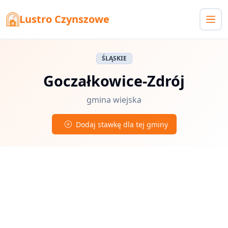
Lustro Czynszowe
ŚLĄSKIE
Goczałkowice-Zdrój
gmina wiejska
Dodaj stawkę dla tej gminy