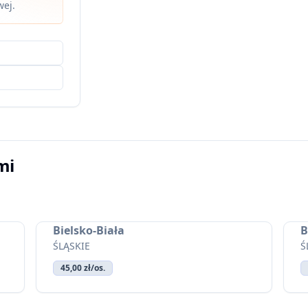
wej.
mi
Bielsko-Biała
B
ŚLĄSKIE
Ś
45,00 zł/os.