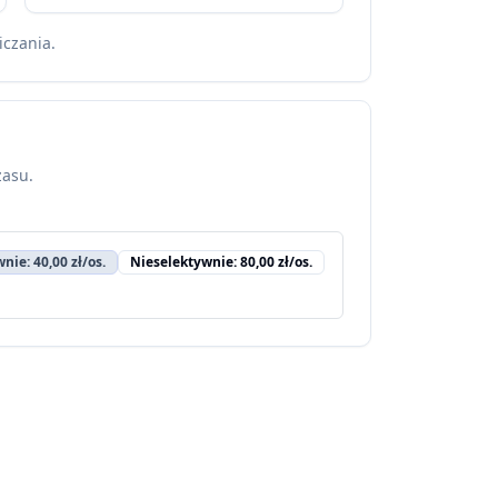
iczania.
zasu.
nie: 40,00 zł/os.
Nieselektywnie: 80,00 zł/os.