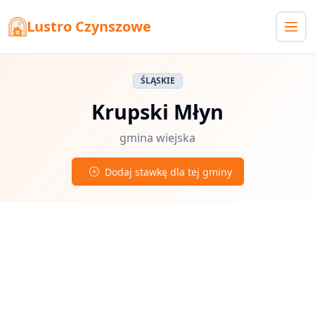
Lustro Czynszowe
ŚLĄSKIE
Krupski Młyn
gmina wiejska
Dodaj stawkę dla tej gminy