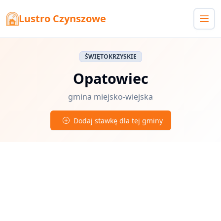
Lustro Czynszowe
ŚWIĘTOKRZYSKIE
Opatowiec
gmina miejsko-wiejska
Dodaj stawkę dla tej gminy