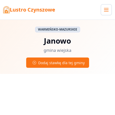
Lustro Czynszowe
WARMIŃSKO-MAZURSKIE
Janowo
gmina wiejska
Dodaj stawkę dla tej gminy