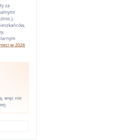
ty za
nalnymi
ł/os.).
mieszkańców,
y,
ularnym
mieci w 2026
, więc nie
wej.