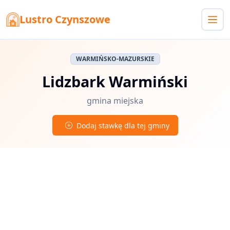
Lustro Czynszowe
WARMIŃSKO-MAZURSKIE
Lidzbark Warmiński
gmina miejska
Dodaj stawkę dla tej gminy