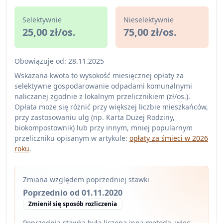
Selektywnie
Nieselektywnie
25,00 zł/os.
75,00 zł/os.
Obowiązuje od: 28.11.2025
Wskazana kwota to wysokość miesięcznej opłaty za
selektywne gospodarowanie odpadami komunalnymi
naliczanej zgodnie z lokalnym przelicznikiem (zł/os.).
Opłata może się różnić przy większej liczbie mieszkańców,
przy zastosowaniu ulg (np. Karta Dużej Rodziny,
biokompostownik) lub przy innym, mniej popularnym
przeliczniku opisanym w artykule:
opłaty za śmieci w 2026
roku
.
Zmiana względem poprzedniej stawki
Poprzednio od 01.11.2020
Zmienił się sposób rozliczenia
Poprzednia stawka była liczona inną metodą, więc