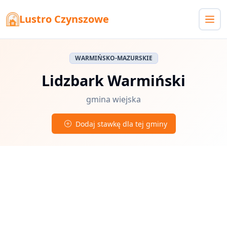
Lustro Czynszowe
WARMIŃSKO-MAZURSKIE
Lidzbark Warmiński
gmina wiejska
Dodaj stawkę dla tej gminy