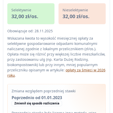
Selektywnie
Nieselektywnie
32,00 zł/os.
32,00 zł/os.
Obowiązuje od: 28.11.2025
Wskazana kwota to wysokość miesięcznej opłaty za
selektywne gospodarowanie odpadami komunalnymi
naliczanej zgodnie z lokalnym przelicznikiem (zł/os.).
Opłata może się różnić przy większej liczbie mieszkańców,
przy zastosowaniu ulg (np. Karta Dużej Rodziny,
biokompostownik) lub przy innym, mniej popularnym
przeliczniku opisanym w artykule:
opłaty za śmieci w 2026
roku
.
Zmiana względem poprzedniej stawki
Poprzednio od 01.01.2023
Zmienił się sposób rozliczenia
Poprzednia stawka była liczona inną metodą, więc