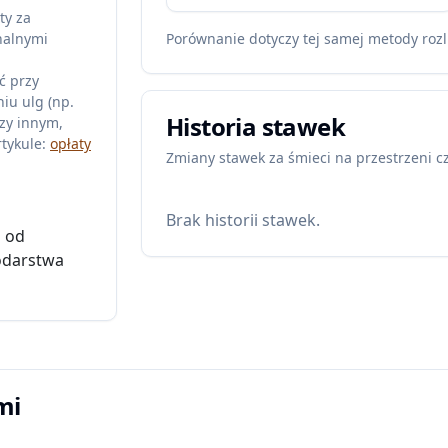
ty za
nalnymi
Porównanie dotyczy tej samej metody rozl
ć przy
iu ulg (np.
Historia stawek
zy innym,
tykule:
opłaty
Zmiany stawek za śmieci na przestrzeni c
Brak historii stawek.
u od
odarstwa
mi