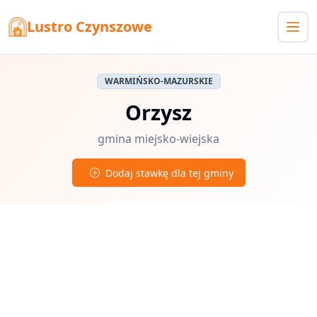
Lustro Czynszowe
WARMIŃSKO-MAZURSKIE
Orzysz
gmina miejsko-wiejska
Dodaj stawkę dla tej gminy