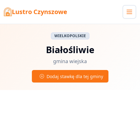
Lustro Czynszowe
WIELKOPOLSKIE
Białośliwie
gmina wiejska
Dodaj stawkę dla tej gminy