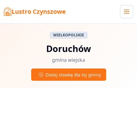
Lustro Czynszowe
WIELKOPOLSKIE
Doruchów
gmina wiejska
Dodaj stawkę dla tej gminy