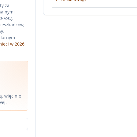
ty za
nalnymi
ł/os.).
mieszkańców,
y,
ularnym
mieci w 2026
, więc nie
wej.