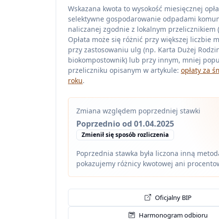
Wskazana kwota to wysokość miesięcznej opła
selektywne gospodarowanie odpadami komu
naliczanej zgodnie z lokalnym przelicznikiem (z
Opłata może się różnić przy większej liczbie 
przy zastosowaniu ulg (np. Karta Dużej Rodzin
biokompostownik) lub przy innym, mniej pop
przeliczniku opisanym w artykule:
opłaty za ś
roku
.
Zmiana względem poprzedniej stawki
Poprzednio od 01.04.2025
Zmienił się sposób rozliczenia
Poprzednia stawka była liczona inną metodą
pokazujemy różnicy kwotowej ani procento
Oficjalny BIP
Harmonogram odbioru