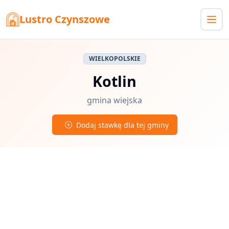
Lustro Czynszowe
WIELKOPOLSKIE
Kotlin
gmina wiejska
Dodaj stawkę dla tej gminy