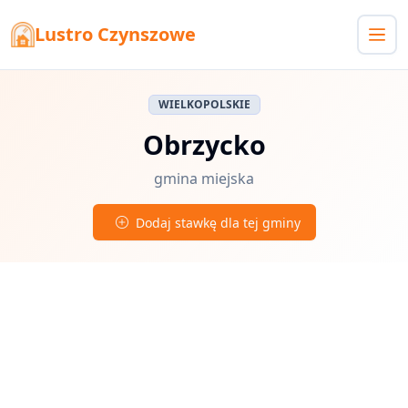
Lustro Czynszowe
WIELKOPOLSKIE
Obrzycko
gmina miejska
Dodaj stawkę dla tej gminy