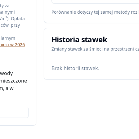
ty za
nalnymi
Porównanie dotyczy tej samej metody rozl
/m³). Opłata
ńców, przy
Historia stawek
ularnym
mieci w 2026
Zmiany stawek za śmieci na przestrzeni c
Brak historii stawek.
a wody
umieszczone
m, a w