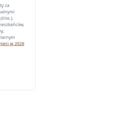
ty za
nalnymi
ł/os.).
mieszkańców,
y,
ularnym
mieci w 2026