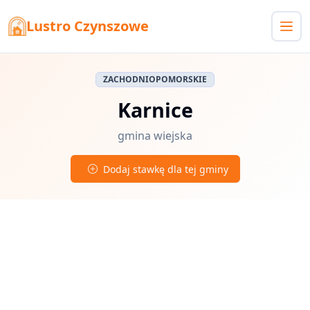
Lustro Czynszowe
ZACHODNIOPOMORSKIE
Karnice
gmina wiejska
Dodaj stawkę dla tej gminy