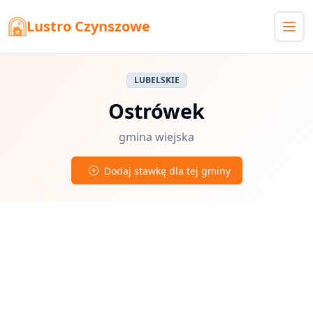
Lustro Czynszowe
LUBELSKIE
Ostrówek
gmina wiejska
Dodaj stawkę dla tej gminy