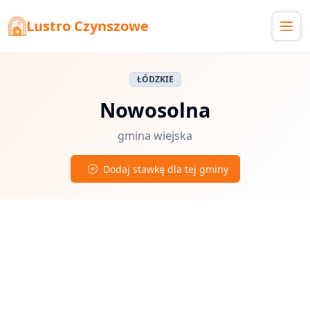
Lustro Czynszowe
ŁÓDZKIE
Nowosolna
gmina wiejska
Dodaj stawkę dla tej gminy