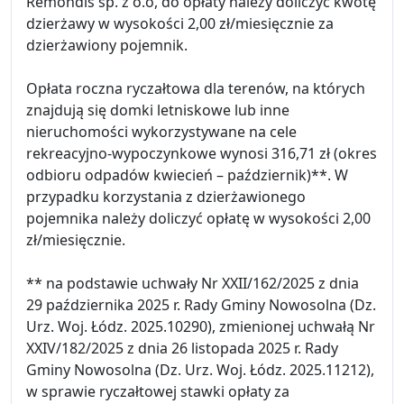
Remondis sp. z o.o, do opłaty należy doliczyć kwotę
dzierżawy w wysokości 2,00 zł/miesięcznie za
dzierżawiony pojemnik.
Opłata roczna ryczałtowa dla terenów, na których
znajdują się domki letniskowe lub inne
nieruchomości wykorzystywane na cele
rekreacyjno-wypoczynkowe wynosi 316,71 zł (okres
odbioru odpadów kwiecień – październik)**. W
przypadku korzystania z dzierżawionego
pojemnika należy doliczyć opłatę w wysokości 2,00
zł/miesięcznie.
** na podstawie uchwały Nr XXII/162/2025 z dnia
29 października 2025 r. Rady Gminy Nowosolna (Dz.
Urz. Woj. Łódz. 2025.10290), zmienionej uchwałą Nr
XXIV/182/2025 z dnia 26 listopada 2025 r. Rady
Gminy Nowosolna (Dz. Urz. Woj. Łódz. 2025.11212),
w sprawie ryczałtowej stawki opłaty za