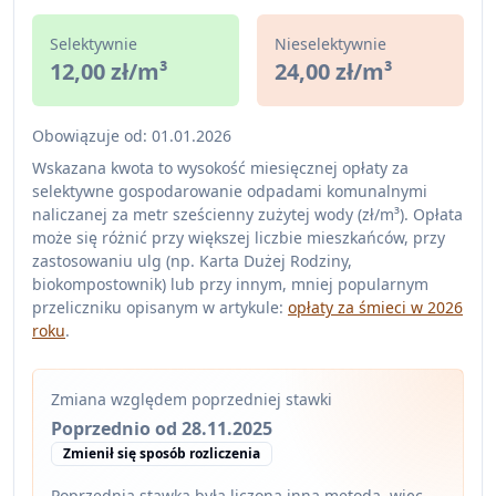
Selektywnie
Nieselektywnie
12,00 zł/m³
24,00 zł/m³
Obowiązuje od: 01.01.2026
Wskazana kwota to wysokość miesięcznej opłaty za
selektywne gospodarowanie odpadami komunalnymi
naliczanej za metr sześcienny zużytej wody (zł/m³). Opłata
może się różnić przy większej liczbie mieszkańców, przy
zastosowaniu ulg (np. Karta Dużej Rodziny,
biokompostownik) lub przy innym, mniej popularnym
przeliczniku opisanym w artykule:
opłaty za śmieci w 2026
roku
.
Zmiana względem poprzedniej stawki
Poprzednio od 28.11.2025
Zmienił się sposób rozliczenia
Poprzednia stawka była liczona inną metodą, więc