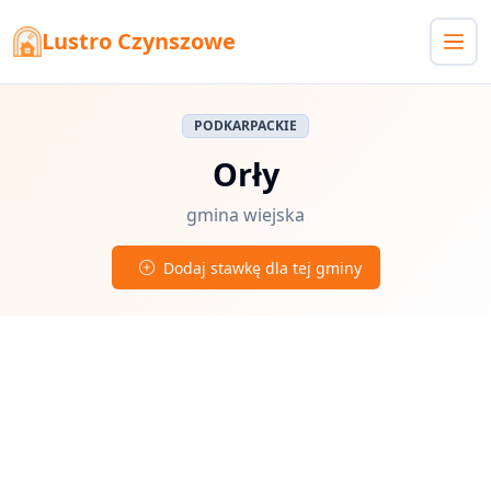
Lustro Czynszowe
PODKARPACKIE
Orły
gmina wiejska
Dodaj stawkę dla tej gminy