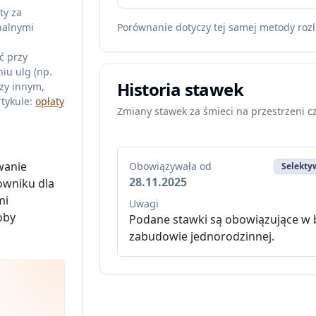
ty za
nalnymi
Porównanie dotyczy tej samej metody rozl
ć przy
iu ulg (np.
Historia stawek
zy innym,
tykule:
opłaty
Zmiany stawek za śmieci na przestrzeni c
wanie
Obowiązywała od
Selektyw
28.11.2025
wniku dla
mi
Uwagi
oby
Podane stawki są obowiązujące w 
zabudowie jednorodzinnej.