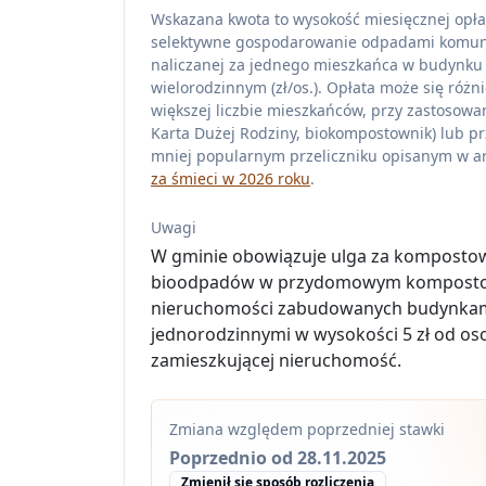
Wskazana kwota to wysokość miesięcznej opła
selektywne gospodarowanie odpadami komu
naliczanej za jednego mieszkańca w budynku
wielorodzinnym (zł/os.). Opłata może się różni
większej liczbie mieszkańców, przy zastosowan
Karta Dużej Rodziny, biokompostownik) lub pr
mniej popularnym przeliczniku opisanym w ar
za śmieci w 2026 roku
.
Uwagi
W gminie obowiązuje ulga za komposto
bioodpadów w przydomowym komposto
nieruchomości zabudowanych budynka
jednorodzinnymi w wysokości 5 zł od os
zamieszkującej nieruchomość.
Zmiana względem poprzedniej stawki
Poprzednio od 28.11.2025
Zmienił się sposób rozliczenia