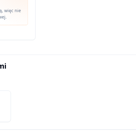
, więc nie
wej.
mi