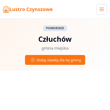
Lustro Czynszowe
POMORSKIE
Człuchów
gmina miejska
Dodaj stawkę dla tej gminy