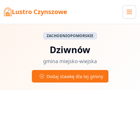
Lustro Czynszowe
ZACHODNIOPOMORSKIE
Dziwnów
gmina miejsko-wiejska
Dodaj stawkę dla tej gminy