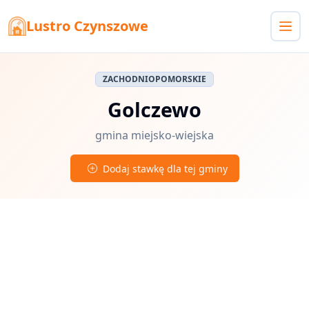
Lustro Czynszowe
ZACHODNIOPOMORSKIE
Golczewo
gmina miejsko-wiejska
Dodaj stawkę dla tej gminy